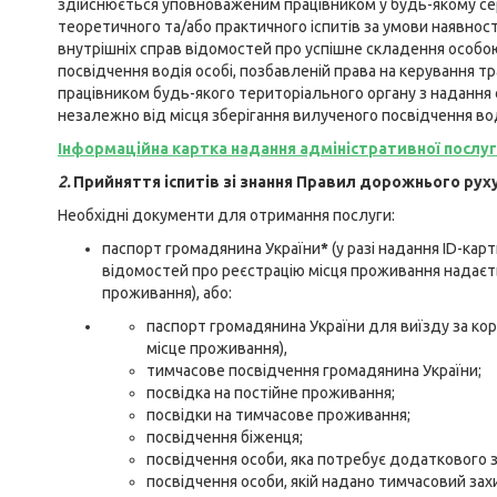
здійснюється уповноваженим працівником у будь-якому се
теоретичного та/або практичного іспитів за умови наявнос
внутрішніх справ відомостей про успішне складення особо
посвідчення водія особі, позбавленій права на керування
працівником будь-якого територіального органу з надання 
незалежно від місця зберігання вилученого посвідчення вод
Інформаційна картка надання адміністративної послу
2.
Прийняття іспитів зі знання Правил дорожнього рух
Необхідні документи для отримання послуги:
паспорт громадянина України
*
(у разі надання ID-кар
відомостей про реєстрацію місця проживання надаєт
проживання), або:
паспорт громадянина України для виїзду за ко
місце проживання),
тимчасове посвідчення громадянина України;
посвідка на постійне проживання;
посвідки на тимчасове проживання;
посвідчення біженця;
посвідчення особи, яка потребує додаткового з
посвідчення особи, якій надано тимчасовий зах