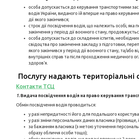
особа допускається до керування транспортними засо
водія України, виданого їй вперше на право керуванн
дії якого закінчився;
строк дії посвідчення водія, що належить особі, яка 
закінчення у період дії воєнного стану, продовжується 
особа допускається до складення іспитів, необхідних
свідоцтва про закінчення закладу з підготовки, перепі
якого закінчився у період дії воєнного стану, та/аб
внутрішніх справ та після проходження медичного о
здоров’я.
Послугу надають територіальні 
Контакти ТСЦ
1.
Видача посвідчення водія на право керування тран
Обмін посвідчення водія проводиться:
у разі непридатності його для подальшого користуван
у разі зміни персональних даних власника (прізвище, ім
за бажанням власника (з метою уточнення персональ
образу обличчя особи тощо);