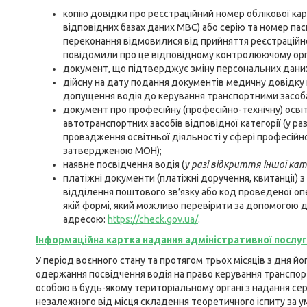
копію довідки про реєстраційний номер облікової карт
відповідних базах даних МВС) або серію та номер паспо
переконання відмовилися від прийняття реєстраційно
повідомили про це відповідному контролюючому орган
документ, що підтверджує зміну персональних даних 
дійсну на дату подання документів медичну довідку
допущення водія до керування транспортними засоба
документ про професійну (професійно-технічну) осві
автотранспортних засобів відповідної категорії (у ра
провадження освітньої діяльності у сфері професійно
затвердженою МОН);
наявне посвідчення водія (
у
разі відкриття іншої
кате
платіжні документи (платіжні доручення, квитанції) 
відділення поштового зв’язку або код проведеної опе
якій формі, який можливо перевірити за допомогою д
адресою:
https://check.gov.ua/
.
Інформаційна картка надання адміністративної послу
У період воєнного стану та протягом трьох місяців з дня й
одержання посвідчення водія на право керування транспор
особою в будь-якому територіальному органі з надання сер
незалежного від місця складення теоретичного іспиту за 