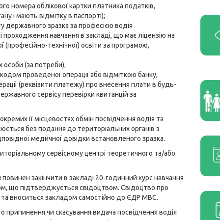
го номера облікової картки платника податків,
у і мають відмітку в паспорті);
ту державного зразка за професією водія
зі проходження навчання в закладі, що має ліцензію на
ї (професійно-технічної) освіти за програмою,
особи (за потреби);
 кодом проведеної операції або відміткою банку,
рації (реквізити платежу) про внесення плати в будь-
ержавного сервісу перевірки квитанцій за
 окремих її місцевостях обмін посвідчення водія та
нюється без подання до територіальних органів з
ідповідної медичної довідки встановленого зразка.
риторіальному сервісному центрі теоретичного та/або
 повинен закінчити в закладі 20-годинний курс навчання
ом, що підтверджується свідоцтвом. Свідоцтво про
 та вноситься закладом самостійно до ЄДР МВС.
ого припинення чи скасування видача посвідчення водія