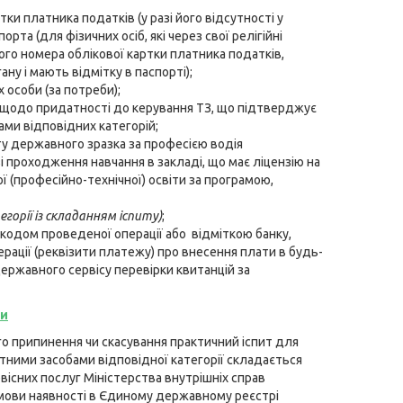
ки платника податків (у разі його відсутності у
рта (для фізичних осіб, які через свої релігійні
го номера облікової картки платника податків,
у і мають відмітку в паспорті);
особи (за потреби);
 щодо придатності до керування ТЗ, що підтверджує
ми відповідних категорій;
ту державного зразка за професією водія
зі проходження навчання в закладі, що має ліцензію на
ї (професійно-технічної) освіти за програмою,
горії із складанням іспиту)
;
з кодом проведеної операції або відміткою банку,
рації (реквізити платежу) про внесення плати в будь-
ержавного сервісу перевірки квитанцій за
ги
ого припинення чи скасування практичний іспит для
тними засобами відповідної категорії складається
вісних послуг Міністерства внутрішніх справ
умови наявності в Єдиному державному реєстрі