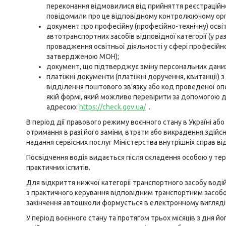
переконання відмовилися від прийняття реєстраційно
повідомили про це відповідному контролюючому орган
документ про професійну (професійно-технічну) осві
автотранспортних засобів відповідної категорії (у ра
провадження освітньої діяльності у сфері професійно
затвердженою МОН);
документ, що підтверджує зміну персональних даних 
платіжні документи (платіжні доручення, квитанції) з
відділення поштового зв’язку або код проведеної опе
якій формі, який можливо перевірити за допомогою д
адресою:
https://check.gov.ua/
.
В період дії правового режиму воєнного стану в Україні або
отримання в разі його заміни, втрати або викрадення здійс
надання сервісних послуг Міністерства внутрішніх справ в
Посвідчення водія видається після складення особою у те
практичних іспитів.
Для відкриття нижчої категорії транспортного засобу водій
з практичного керування відповідним транспортним засоб
закінчення автошколи формується в електронному вигляді
У період воєнного стану та протягом трьох місяців з дня й