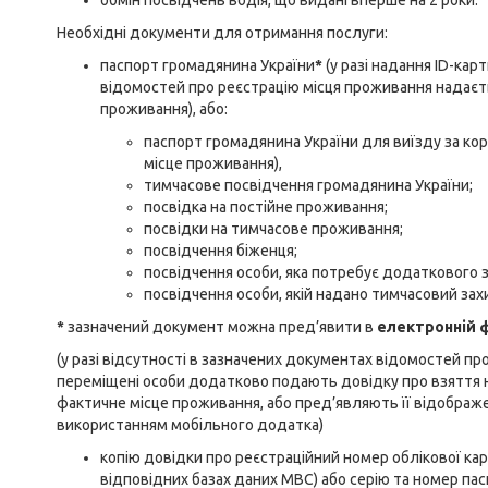
обмін посвідчень водія, що видані вперше на 2 роки.
Необхідні документи для отримання послуги:
паспорт громадянина України
*
(у разі надання ID-кар
відомостей про реєстрацію місця проживання надаєт
проживання), або:
паспорт громадянина України для виїзду за ко
місце проживання),
тимчасове посвідчення громадянина України;
посвідка на постійне проживання;
посвідки на тимчасове проживання;
посвідчення біженця;
посвідчення особи, яка потребує додаткового з
посвідчення особи, якій надано тимчасовий зах
*
зазначений документ можна пред’явити в
електронній 
(у разі відсутності в зазначених документах відомостей п
переміщені особи додатково подають довідку про взяття на
фактичне місце проживання, або пред’являють її відображе
використанням мобільного додатка)
копію довідки про реєстраційний номер облікової карт
відповідних базах даних МВС) або серію та номер паспо