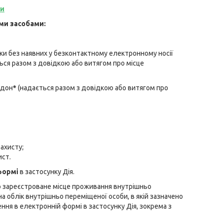
ги
ми засобами:
тки без наявних у безконтактному електронному носії
ься разом з довідкою або витягом про місце
рдон
*
(надається разом з довідкою або витягом про
ахисту;
ист.
формі
в застосунку Дія.
ро зареєстроване місце проживання внутрішньо
 облік внутрішньо переміщеної особи, в якій зазначено
ння в електронній формі в застосунку Дія, зокрема з