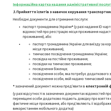
Інформаційна картка надання адміністративної послу
3.
Прийняття іспитів з навичок керування транспортни
Необхідні документи для отримання послуги:
паспорт громадянина України
*
(у разі надання ID-кар
відомостей про реєстрацію місця проживання надаєт
проживання), або:
паспорт громадянина України для виїзду за ко
місце проживання),
тимчасове посвідчення громадянина України;
посвідка на постійне проживання;
посвідки на тимчасове проживання;
посвідчення біженця;
посвідчення особи, яка потребує додаткового з
посвідчення особи, якій надано тимчасовий зах
*
зазначений документ можна пред’явити в
електронній 
(у разі відсутності в зазначених документах відомостей п
переміщені особи додатково подають довідку про взяття на
фактичне місце проживання, або пред’являють її відображе
використанням мобільного додатка)