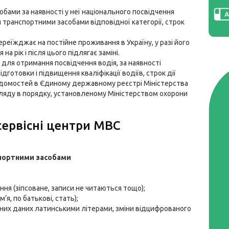
бами за наявності у неї національного посвідчення
я транспортними засобами відповідної категорії, строк
переїжджає на постійне проживання в Україну, у разі його
на рік і після цього підлягає заміні.
 для отримання посвідчення водія, за наявності
дготовки і підвищення кваліфікації водіїв, строк дії
о відомостей в Єдиному державному реєстрі Міністерства
гляду в порядку, установленому Міністерством охорони
сервісні центри МВС
спортними засобами
ня (зіпсоване, записи не читаються тощо);
’я, по батькові, стать);
них даних латинськими літерами, зміни відцифрованого