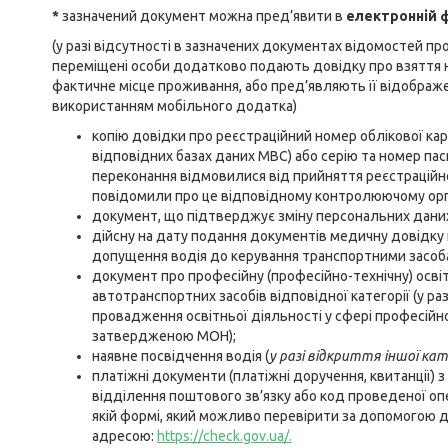
*
зазначений документ можна пред’явити в
електронній 
(у разі відсутності в зазначених документах відомостей п
переміщені особи додатково подають довідку про взяття на
фактичне місце проживання, або пред’являють її відображе
використанням мобільного додатка)
копію довідки про реєстраційний номер облікової карт
відповідних базах даних МВС) або серію та номер паспо
переконання відмовилися від прийняття реєстраційно
повідомили про це відповідному контролюючому орган
документ, що підтверджує зміну персональних даних 
дійсну на дату подання документів медичну довідку
допущення водія до керування транспортними засоба
документ про професійну (професійно-технічну) осві
автотранспортних засобів відповідної категорії (у ра
провадження освітньої діяльності у сфері професійно
затвердженою МОН);
наявне посвідчення водія (
у
разі відкриття іншої
кате
платіжні документи (платіжні доручення, квитанції) 
відділення поштового зв’язку або код проведеної опе
якій формі, який можливо перевірити за допомогою д
адресою:
https://check.gov.ua/
.