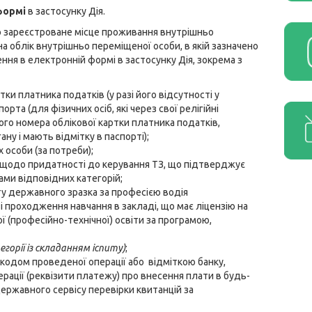
формі
в застосунку Дія.
ро зареєстроване місце проживання внутрішньо
 облік внутрішньо переміщеної особи, в якій зазначено
ння в електронній формі в застосунку Дія, зокрема з
ки платника податків (у разі його відсутності у
рта (для фізичних осіб, які через свої релігійні
го номера облікової картки платника податків,
у і мають відмітку в паспорті);
особи (за потреби);
 щодо придатності до керування ТЗ, що підтверджує
ми відповідних категорій;
ту державного зразка за професією водія
зі проходження навчання в закладі, що має ліцензію на
ї (професійно-технічної) освіти за програмою,
горії із складанням іспиту)
;
з кодом проведеної операції або відміткою банку,
рації (реквізити платежу) про внесення плати в будь-
ержавного сервісу перевірки квитанцій за