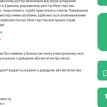
рвісному центрі незалежно від місця складення
ті в Єдиному державному реєстрі Міністерства
ю теоретичного та/або практичного іспитів. Повернення
 транспортними засобами, здійснюється уповноваженим
сервісних послуг Міністерства внутрішніх справ
ія.
ги
у
тки без наявних у безконтактному електронному носії
ься разом з довідкою або витягом про місце
рдон
*
(надається разом з довідкою або витягом про
ахисту;
ист.