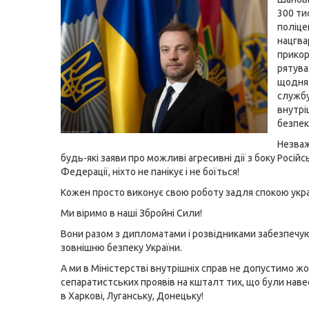
300 ти
поліце
нацгва
прикор
рятува
щодня
службу
внутрі
безпек
Незва
будь-які заяви про можливі агресивні дії з боку Російс
Федерації, ніхто не панікує і не боїться!
Кожен просто виконує свою роботу задля спокою укра
Ми віримо в наші Збройні Сили!
Вони разом з дипломатами і розвідниками забезпечу
зовнішню безпеку України.
А ми в Міністерстві внутрішніх справ не допустимо ж
сепаратистських проявів на кшталт тих, що були наве
в Харкові, Луганську, Донецьку!